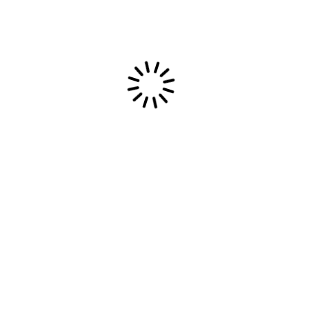
juni 16, 2020
Spuitwerk op wanden en
plafonds
Spuitwerk op wanden en plafonds
doen wij ook. Zo hebben we op dit
project de […]
Read More